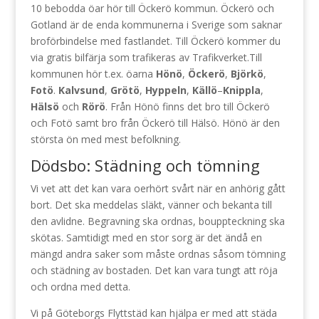
10 bebodda öar hör till Öckerö kommun. Öckerö och
Gotland är de enda kommunerna i Sverige som saknar
broförbindelse med fastlandet. Till Öckerö kommer du
via gratis bilfärja som trafikeras av Trafikverket.
Till
kommunen hör t.ex. öarna
Hönö
,
Öckerö
,
Björkö
,
Fotö
.
Kalvsund
,
Grötö
,
Hyppeln
,
Källö
–
Knippla
,
Hälsö
och
Rörö
. Från Hönö finns det bro till Öckerö
och Fotö samt bro från Öckerö till Hälsö.
Hönö är den
största ön med mest befolkning.
Dödsbo: Städning och tömning
Vi vet att det kan vara oerhört svårt när en anhörig gått
bort. Det ska meddelas släkt, vänner och bekanta till
den avlidne. Begravning ska ordnas, bouppteckning ska
skötas. Samtidigt med en stor sorg är det ändå en
mängd andra saker som måste ordnas såsom tömning
och städning av bostaden. Det kan vara tungt att röja
och ordna med detta.
Vi på Göteborgs Flyttstäd kan hjälpa er med att städa